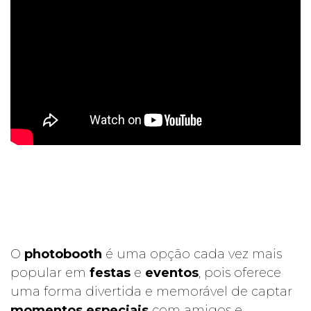
O
photobooth
é uma opção cada vez mais
popular em
festas
e
eventos
, pois oferece
uma forma divertida e memorável de captar
momentos especiais
com amigos e