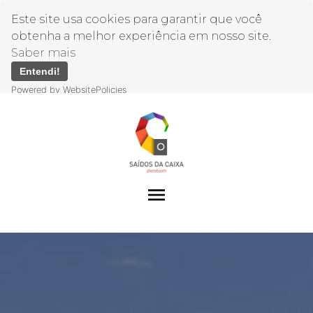
Este site usa cookies para garantir que você
obtenha a melhor experiência em nosso site.
Saber mais
Entendi!
Powered by WebsitePolicies
menu