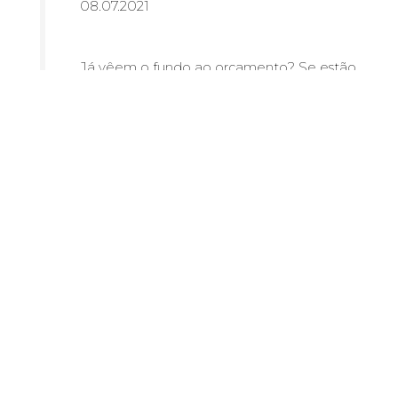
08.07.2021
Já vêem o fundo ao orçamento? Se estão
indecisos, explicamos porque é que um
photo booth de casamento vale a pena o
preço (e porque vos pode poupar dinheiro!)
LER MAIS